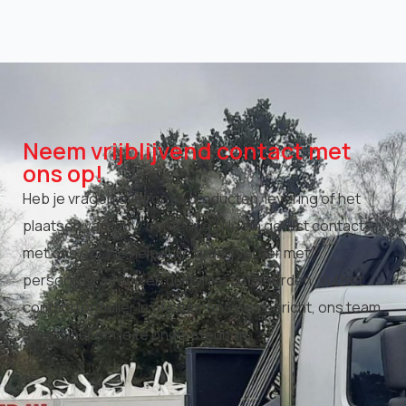
Neem vrijblijvend contact met
ons op!
Heb je vragen over onze producten, levering of het
plaatsen van jouw bestelling? Neem gerust contact
met ons op! We helpen je graag verder met
persoonlijk advies en duidelijke antwoorden. Vul het
contactformulier in of stuur ons een bericht, ons team
staat klaar om je te ondersteunen.