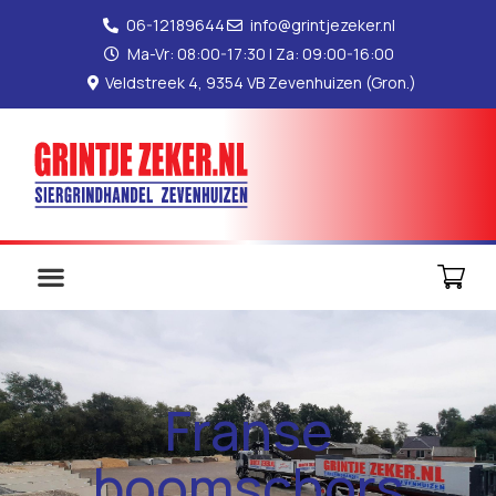
06-12189644
info@grintjezeker.nl
Ma-Vr: 08:00-17:30 | Za: 09:00-16:00
Veldstreek 4, 9354 VB Zevenhuizen (Gron.)
Franse
boomschors