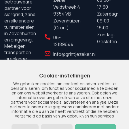
betrouwbare
Veldstreek 4
17:30
partner voor
9354 VB
Zaterdag:
siergrind, zand
Zevenhuizen
09:00-
en alle andere
tuinmaterialen
(Gron.)
16:00
in Zevenhuizen
Zondag:
06-
en omgeving.
Gesloten
12189644
Met eigen
transport en
info@grintjezeker.nl
jarenlange
ervaring staan
wij garant voor
Cookie-instellingen
kwaliteit en
We gebruiken cookies om content en advertenties te
service.
personaliseren, om functies voor social media te bieden
en om ons websiteverkeer te analyseren. Ook delen we
informatie over uw gebruik van onze site met onze
partners voor social media, adverteren en analyse. Deze
partners kunnen deze gegevens combineren met andere
informatie die u aan ze heeft verstrekt of die ze hebben
verzameld op basis van uw gebruik van hun services
© 2025 Grintje Zeker. Alle
Privacy
|
Disclaimer
|
Sitemap