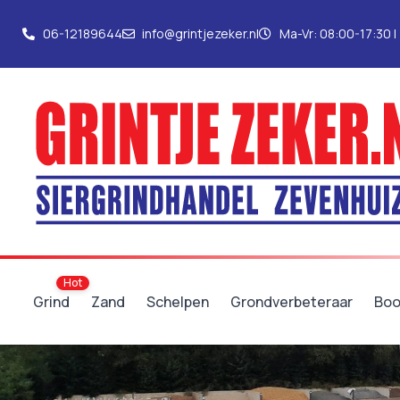
06-12189644
info@grintjezeker.nl
Ma-Vr: 08:00-17:30 |
Grind
Zand
Schelpen
Grondverbeteraar
Boo