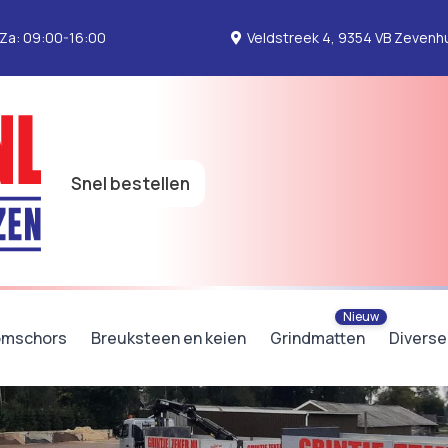
 Za: 09:00-16:00
Veldstreek 4, 9354 VB Zevenhu
Snel bestellen
mschors
Breuksteen en keien
Grindmatten
Diverse