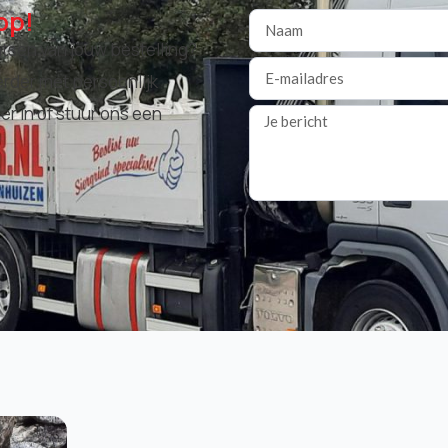
op!
atsen van jouw bestelling?
rder met persoonlijk
er in of stuur ons een