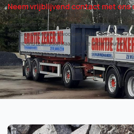
Neem vrijblijvend contact met ons 
Heb je vragen over onze producten, levering of het pla
Neem gerust contact met ons op! We helpen je graag ve
advies en duidelijke antwoorden. Vul het contactformuli
bericht, ons team staat klaar om je te ondersteunen.