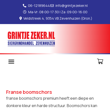
06-12189644
info@grintjezeker.nl
Ma-Vr: 08:00-17:30 | Za: 09:00-16:00
Veldstreek 4, 9354 VB Zevenhuizen (Gron.)
Franse boomschors
franse boomschors premium heeft een diepe en
donkere kleur en harde structuur. Boomschors kan