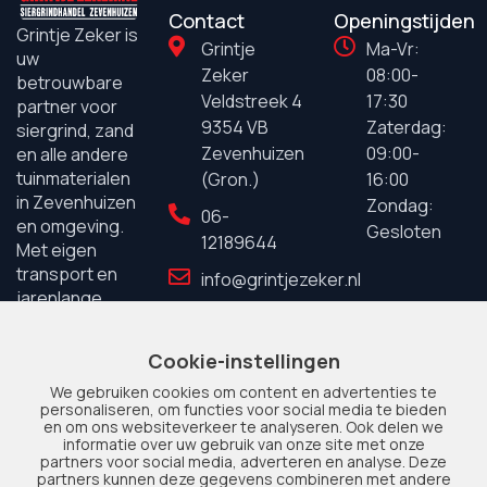
Contact
Openingstijden
Grintje Zeker is
Grintje
Ma-Vr:
uw
Zeker
08:00-
betrouwbare
Veldstreek 4
17:30
partner voor
9354 VB
Zaterdag:
siergrind, zand
Zevenhuizen
09:00-
en alle andere
tuinmaterialen
(Gron.)
16:00
in Zevenhuizen
Zondag:
06-
en omgeving.
Gesloten
12189644
Met eigen
transport en
info@grintjezeker.nl
jarenlange
ervaring staan
wij garant voor
Cookie-instellingen
kwaliteit en
service.
We gebruiken cookies om content en advertenties te
personaliseren, om functies voor social media te bieden
en om ons websiteverkeer te analyseren. Ook delen we
informatie over uw gebruik van onze site met onze
partners voor social media, adverteren en analyse. Deze
partners kunnen deze gegevens combineren met andere