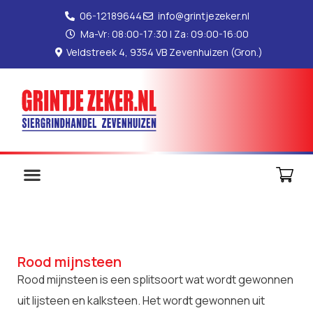
06-12189644
info@grintjezeker.nl
Ma-Vr: 08:00-17:30 | Za: 09:00-16:00
Veldstreek 4, 9354 VB Zevenhuizen (Gron.)
Rood mijnsteen
Rood mijnsteen is een splitsoort wat wordt gewonnen
uit lijsteen en kalksteen. Het wordt gewonnen uit