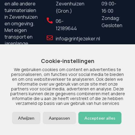
Zevenhuizen
09:00-
en alle andere
tuinmaterialen
(Gron.)
16:00
in Zevenhuizen
Zondag:
06-
en omgeving.
Gesloten
12189644
Met eigen
transport en
info@grintjezeker.nl
jarenlange
ervaring staan
wij garant voor
Cookie-instellingen
kwaliteit en
service.
We gebruiken cookies om content en advertenties te
personaliseren, om functies voor social media te bieden
en om ons websiteverkeer te analyseren. Ook delen we
informatie over uw gebruik van onze site met onze
partners voor social media, adverteren en analyse. Deze
partners kunnen deze gegevens combineren met andere
informatie die u aan ze heeft verstrekt of die ze hebben
verzameld op basis van uw gebruik van hun services
© 2025 Grintje Zeker. Alle
Privacy
|
Disclaimer
|
Sitemap
Afwijzen
Aanpassen
Accepteer alles
rechten voorbehouden.