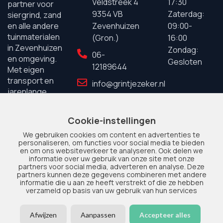
Veldstreek 4
17:30
partner voor
9354 VB
Zaterdag:
siergrind, zand
Zevenhuizen
09:00-
en alle andere
tuinmaterialen
(Gron.)
16:00
in Zevenhuizen
Zondag:
06-
en omgeving.
Gesloten
12189644
Met eigen
transport en
info@grintjezeker.nl
jarenlange
ervaring staan
wij garant voor
Cookie-instellingen
kwaliteit en
We gebruiken cookies om content en advertenties te
service.
personaliseren, om functies voor social media te bieden
en om ons websiteverkeer te analyseren. Ook delen we
informatie over uw gebruik van onze site met onze
partners voor social media, adverteren en analyse. Deze
partners kunnen deze gegevens combineren met andere
informatie die u aan ze heeft verstrekt of die ze hebben
verzameld op basis van uw gebruik van hun services
© 2025 Grintje Zeker. Alle
Privacy
|
Disclaimer
|
Sitemap
Afwijzen
Aanpassen
Accepteer alles
rechten voorbehouden.