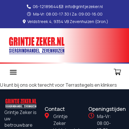
06-12189644
info@grintjezeker.nl
Ma-Vr: 08:00-17:30 | Za: 09:00-16:00
Veldstreek 4, 9354 VB Zevenhuizen (Gron.)
U kunt bij ons ook terecht voor Terrastegels en klinkers
Contact
Openingstijden
Grintje Zeker is
Grintje
Ma-Vr:
uw
Zeker
08:00-
betrouwbare