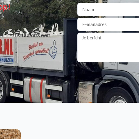
op!
atsen van jouw bestelling?
rder met persoonlijk
er in of stuur ons een