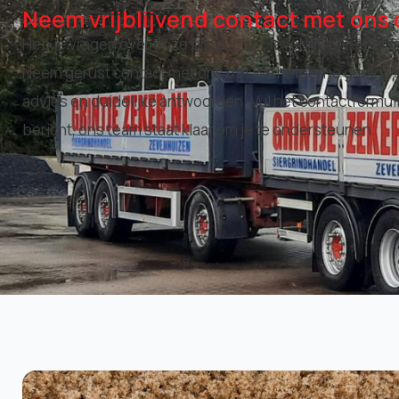
Neem vrijblijvend contact met ons 
Heb je vragen over onze producten, levering of het pla
Neem gerust contact met ons op! We helpen je graag ve
advies en duidelijke antwoorden. Vul het contactformuli
bericht, ons team staat klaar om je te ondersteunen.