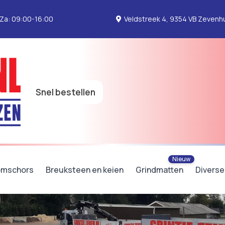
 Za: 09:00-16:00
Veldstreek 4, 9354 VB Zevenhu
Snel bestellen
mschors
Breuksteen en keien
Grindmatten
Diverse