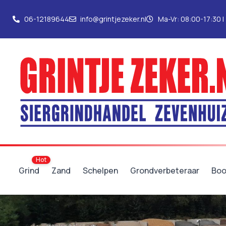
06-12189644
info@grintjezeker.nl
Ma-Vr: 08:00-17:30 |
Grind
Zand
Schelpen
Grondverbeteraar
Boo